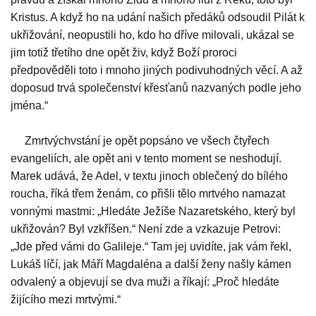
Kristus. A když ho na udání našich předáků odsoudil Pilát k
ukřižování, neopustili ho, kdo ho dříve milovali, ukázal se
jim totiž třetího dne opět živ, když Boží proroci
předpověděli toto i mnoho jiných podivuhodných věcí. A až
doposud trvá společenství křesťanů nazvaných podle jeho
jména.“
Zmrtvýchvstání je opět popsáno ve všech čtyřech
evangeliích, ale opět ani v tento moment se neshodují.
Marek udává, že Adel, v textu jinoch oblečený do bílého
roucha, říká třem ženám, co přišli tělo mrtvého namazat
vonnými mastmi: „Hledáte Ježíše Nazaretského, který byl
ukřižován? Byl vzkříšen.“ Není zde a vzkazuje Petrovi:
„Jde před vámi do Galileje.“ Tam jej uvidíte, jak vám řekl,
Lukáš líčí, jak Máří Magdaléna a další ženy našly kámen
odvalený a objevují se dva muži a říkají: „Proč hledáte
žijícího mezi mrtvými.“