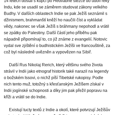
14 letech dostal s kupci po Hedvábné stezce do údolí řeky
Indu, kde se usadil se záměrem studovat zákony velkého
Budhy. V dalších oblastech Indie se pak Ježíš seznámil s
džinismem, brahmanští kněží ho naučili číst a vykládat
vědy, nakonec se však Ježíš s bráhmany nepohodl a vrátil
se zpátky do Palestiny. Další částí jeho příběhu pak
nápadně připomínají to, co již známe z evangelií. Notovic
vydal sve zjištění o budhistickém Ježíši ve francouštině, za
což byl následně uvězněn a vypovězen na Sibiř.
Další Rus Nikolaj Rerich, který většinu svého života
strávil v Indii jako etnograf historik také narazil na legendy
o božském Issovi, o nichž píší Tibetské rukopisy. Podle
nich tento muž, totožný s křesťanským Ježíšem získal v
Indii jogínské schopnosti a díky jim pak přežil popravu na
kříži a vrátil se do Indie.
Existují tucty textů z Indie a okolí, které potvrzují Ježíšův