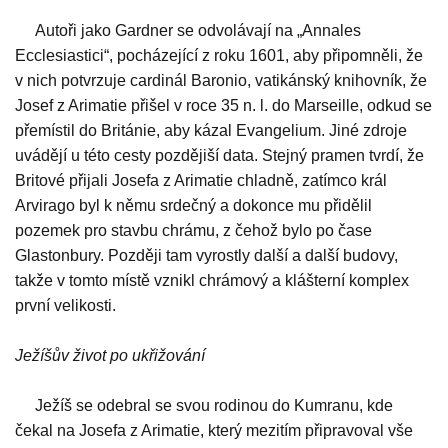
Autoři jako Gardner se odvolávají na „Annales
Ecclesiastici“, pocházející z roku 1601, aby připomněli, že
v nich potvrzuje cardinál Baronio, vatikánský knihovník, že
Josef z Arimatie přišel v roce 35 n. l. do Marseille, odkud se
přemístil do Británie, aby kázal Evangelium. Jiné zdroje
uvádějí u této cesty pozdějiší data. Stejný pramen tvrdí, že
Britové přijali Josefa z Arimatie chladně, zatímco král
Arvirago byl k němu srdečný a dokonce mu přidělil
pozemek pro stavbu chrámu, z čehož bylo po čase
Glastonbury. Později tam vyrostly další a další budovy,
takže v tomto místě vznikl chrámový a klášterní komplex
první velikosti.
Ježíšův život po ukřižování
Ježíš se odebral se svou rodinou do Kumranu, kde
čekal na Josefa z Arimatie, který mezitím připravoval vše