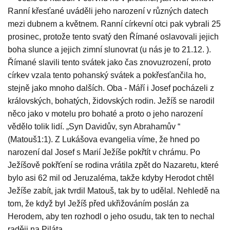
Ranní křesťané uváděli jeho narození v různých datech
mezi dubnem a květnem. Ranní církevní otci pak vybrali 25
prosinec, protože tento svatý den Římané oslavovali jejich
boha slunce a jejich zimní slunovrat (u nás je to 21.12. ).
Římané slavili tento svátek jako čas znovuzrození, proto
církev vzala tento pohanský svátek a pokřesťančila ho,
stejně jako mnoho dalších. Oba - Máří i Josef pocházeli z
královských, bohatých, židovských rodin. Ježíš se narodil
něco jako v motelu pro bohaté a proto o jeho narození
vědělo tolik lidí. „Syn Davidův, syn Abrahamův “
(Matouš1:1). Z Lukášova evangelia víme, že hned po
narození dal Josef s Marií Ježíše pokřtít v chrámu. Po
Ježíšově pokřťení se rodina vrátila zpět do Nazaretu, které
bylo asi 62 mil od Jeruzaléma, takže kdyby Herodot chtěl
Ježíše zabít, jak tvrdil Matouš, tak by to udělal. Nehledě na
tom, že když byl Ježíš před ukřižováním poslán za
Herodem, aby ten rozhodl o jeho osudu, tak ten to nechal
raději na Piláta.