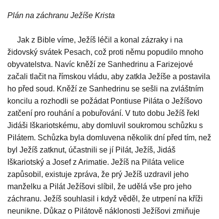
Plán na záchranu Ježíše Krista
Jak z Bible víme, Ježíš léčil a konal zázraky i na
židovský svátek Pesach, což proti němu popudilo mnoho
obyvatelstva. Navíc kněží ze Sanhedrinu a Farizejové
začali tlačit na římskou vládu, aby zatkla Ježíše a postavila
ho před soud. Kněží ze Sanhedrinu se sešli na zvláštním
koncilu a rozhodli se požádat Pontiuse Piláta o Ježíšovo
zatčení pro rouhání a pobuřování. V tuto dobu Ježíš řekl
Jidáši Iškariotskému, aby domluvil soukromou schůzku s
Pilátem. Schůzka byla domluvena několik dní před tím, než
byl Ježíš zatknut, účastnili se jí Pilát, Ježíš, Jidáš
Iškariotský a Josef z Arimatie. Ježíš na Piláta velice
zapůsobil, existuje zpráva, že prý Ježíš uzdravil jeho
manželku a Pilát Ježíšovi slíbil, že udělá vše pro jeho
záchranu. Ježíš souhlasil i když věděl, že utrpení na kříži
neunikne. Důkaz o Pilátově náklonosti Ježíšovi zmiňuje