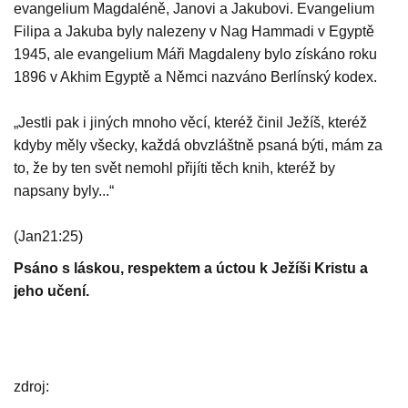
evangelium Magdaléně, Janovi a Jakubovi. Evangelium
Filipa a Jakuba byly nalezeny v Nag Hammadi v Egyptě
1945, ale evangelium Máři Magdaleny bylo získáno roku
1896 v Akhim Egyptě a Němci nazváno Berlínský kodex.
„Jestli pak i jiných mnoho věcí, kteréž činil Ježíš, kteréž
kdyby měly všecky, každá obvzláštně psaná býti, mám za
to, že by ten svět nemohl přijíti těch knih, kteréž by
napsany byly...“
(Jan21:25)
Psáno s láskou, respektem a úctou k Ježíši Kristu a
jeho učení.
zdroj: