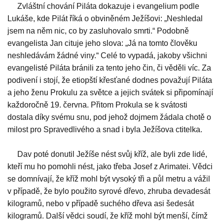
Zvláštní chování Piláta dokazuje i evangelium podle
Lukáše, kde Pilát říká o obviněném Ježíšovi: „Neshledal
jsem na něm nic, co by zasluhovalo smrti.“ Podobně
evangelista Jan cituje jeho slova: „Já na tomto člověku
neshledávám žádné viny.“ Celé to vypadá, jakoby všichni
evangelisté Piláta bránili za tento jeho čin, či věděli víc. Za
podivení i stojí, že etiopští křesťané dodnes považují Piláta
a jeho ženu Prokulu za světce a jejich svátek si připomínají
každoročně 19. června. Přitom Prokula se k svátosti
dostala díky svému snu, pod jehož dojmem žádala chotě o
milost pro Spravedlivého a snad i byla Ježíšova ctitelka.
Dav poté donutil Ježíše nést svůj kříž, ale byli zde lidé,
kteří mu ho pomohli nést, jako třeba Josef z Arimatei. Vědci
se domnívají, že kříž mohl být vysoký tři a půl metru a vážil
v případě, že bylo použito syrové dřevo, zhruba devadesát
kilogramů, nebo v případě suchého dřeva asi šedesát
kilogramů. Další vědci soudí, že kříž mohl být menší, čímž