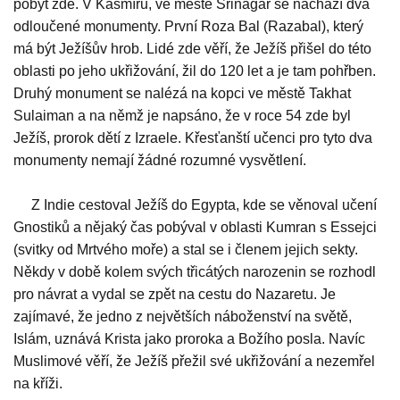
pobyt zde. V Kašmíru, ve městě Srinagar se nachází dva
odloučené monumenty. První Roza Bal (Razabal), který
má být Ježíšův hrob. Lidé zde věří, že Ježíš přišel do této
oblasti po jeho ukřižování, žil do 120 let a je tam pohřben.
Druhý monument se nalézá na kopci ve městě Takhat
Sulaiman a na němž je napsáno, že v roce 54 zde byl
Ježíš, prorok dětí z Izraele. Křesťanští učenci pro tyto dva
monumenty nemají žádné rozumné vysvětlení.
Z Indie cestoval Ježíš do Egypta, kde se věnoval učení
Gnostiků a nějaký čas pobýval v oblasti Kumran s Essejci
(svitky od Mrtvého moře) a stal se i členem jejich sekty.
Někdy v době kolem svých třicátých narozenin se rozhodl
pro návrat a vydal se zpět na cestu do Nazaretu. Je
zajímavé, že jedno z největších náboženství na světě,
Islám, uznává Krista jako proroka a Božího posla. Navíc
Muslimové věří, že Ježíš přežil své ukřižování a nezemřel
na kříži.