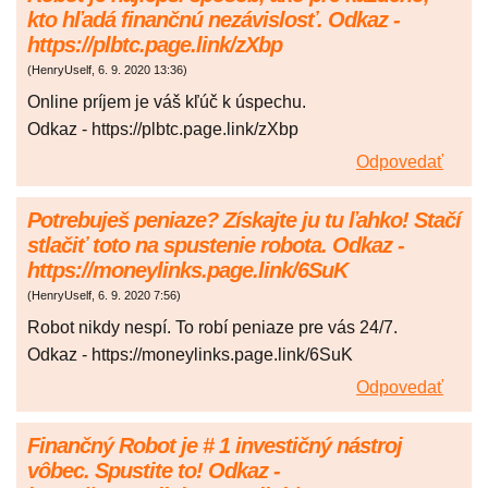
kto hľadá finančnú nezávislosť. Odkaz -
https://plbtc.page.link/zXbp
(
HenryUself
,
6. 9. 2020
13:36
)
Online príjem je váš kľúč k úspechu.
Odkaz - https://plbtc.page.link/zXbp
Odpovedať
Potrebuješ peniaze? Získajte ju tu ľahko! Stačí
stlačiť toto na spustenie robota. Odkaz -
https://moneylinks.page.link/6SuK
(
HenryUself
,
6. 9. 2020
7:56
)
Robot nikdy nespí. To robí peniaze pre vás 24/7.
Odkaz - https://moneylinks.page.link/6SuK
Odpovedať
Finančný Robot je # 1 investičný nástroj
vôbec. Spustite to! Odkaz -