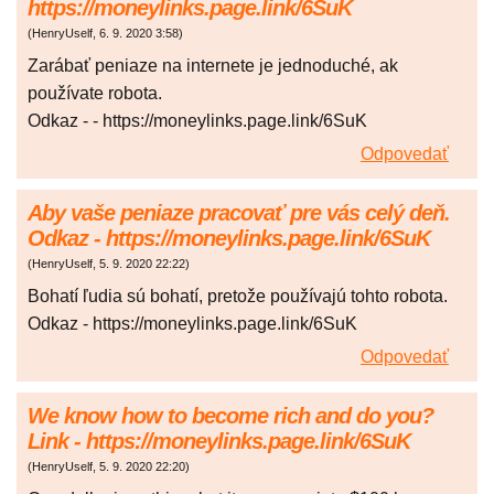
https://moneylinks.page.link/6SuK
(
HenryUself
,
6. 9. 2020
3:58
)
Zarábať peniaze na internete je jednoduché, ak
používate robota.
Odkaz - - https://moneylinks.page.link/6SuK
Odpovedať
Aby vaše peniaze pracovať pre vás celý deň.
Odkaz - https://moneylinks.page.link/6SuK
(
HenryUself
,
5. 9. 2020
22:22
)
Bohatí ľudia sú bohatí, pretože používajú tohto robota.
Odkaz - https://moneylinks.page.link/6SuK
Odpovedať
We know how to become rich and do you?
Link - https://moneylinks.page.link/6SuK
(
HenryUself
,
5. 9. 2020
22:20
)