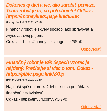
Dokonca aj dieťa vie, ako zarobiť peniaze.
Tento robot je to, čo potrebujete! Odkaz -
https://moneylinks.page.link/6SuK
(
HenryUself
,
6. 9. 2020
22:26
)
Finančný robot je skvelý spôsob, ako spravovať a
zvyšovať svoj príjem.
Odkaz - - https://moneylinks.page.link/6SuK
Odpovedať
Finančný robot je váš úspech vzorec je
nájdený. Prečítajte si viac o tom. Odkaz -
https://plbtc.page.link/zXbp
(
HenryUself
,
6. 9. 2020
21:30
)
Najlepší spôsob pre každého, kto sa ponáhľa za
finančnú nezávislosť.
Odkaz - https://tinyurl.com/y7t5j7yc
Odpovedať