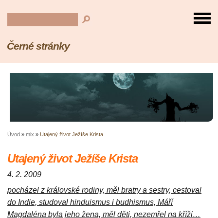
Černé stránky
Úvod
»
mix
»
Utajený život Ježíše Krista
Utajený život Ježíše Krista
4. 2. 2009
pocházel z královské rodiny, měl bratry a sestry, cestoval
do Indie, studoval hinduismus i budhismus, Máří
Magdaléna byla jeho žena, měl děti, nezemřel na kříži…