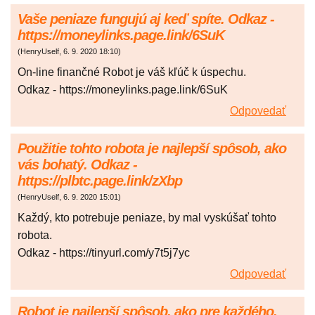
Vaše peniaze fungujú aj keď spíte. Odkaz -
https://moneylinks.page.link/6SuK
(
HenryUself
,
6. 9. 2020
18:10
)
On-line finančné Robot je váš kľúč k úspechu.
Odkaz - https://moneylinks.page.link/6SuK
Odpovedať
Použitie tohto robota je najlepší spôsob, ako
vás bohatý. Odkaz -
https://plbtc.page.link/zXbp
(
HenryUself
,
6. 9. 2020
15:01
)
Každý, kto potrebuje peniaze, by mal vyskúšať tohto
robota.
Odkaz - https://tinyurl.com/y7t5j7yc
Odpovedať
Robot je najlepší spôsob, ako pre každého,