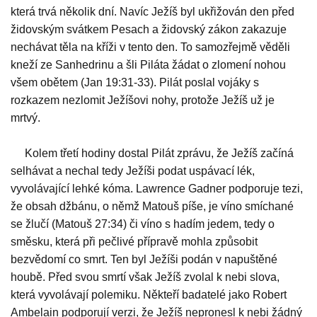
která trvá několik dní. Navíc Ježíš byl ukřižován den před
židovským svátkem Pesach a židovský zákon zakazuje
nechávat těla na kříži v tento den. To samozřejmě věděli
kneží ze Sanhedrinu a šli Piláta žádat o zlomení nohou
všem obětem (Jan 19:31-33). Pilát poslal vojáky s
rozkazem nezlomit Ježíšovi nohy, protože Ježíš už je
mrtvý.
Kolem třetí hodiny dostal Pilát zprávu, že Ježíš začíná
selhávat a nechal tedy Ježíši podat uspávací lék,
vyvolávající lehké kóma. Lawrence Gadner podporuje tezi,
že obsah džbánu, o němž Matouš píše, je víno smíchané
se žlučí (Matouš 27:34) či víno s hadím jedem, tedy o
směsku, která při pečlivé přípravě mohla způsobit
bezvědomí co smrt. Ten byl Ježíši podán v napuštěné
houbě. Před svou smrtí však Ježíš zvolal k nebi slova,
která vyvolávají polemiku. Někteří badatelé jako Robert
Ambelain podporují verzi, že Ježíš nepronesl k nebi žádný