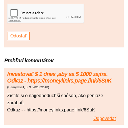
Prehľad komentárov
Investovať $ 1 dnes ,aby sa $ 1000 zajtra.
Odkaz - https://moneylinks.page.link/6SuK
(
HenryUself
,
6. 9. 2020
22:48
)
Zistite si o najjednoduchší spôsob, ako peniaze
zarábať.
Odkaz - - https://moneylinks.page.link/6SuK
Odpovedať