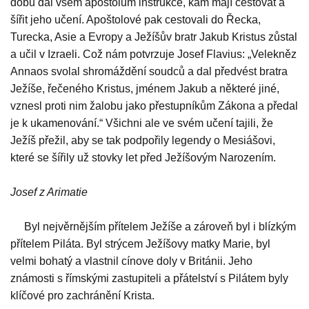
dobu dal všem apoštolům instrukce, kam mají cestovat a
šířit jeho učení. Apoštolové pak cestovali do Řecka,
Turecka, Asie a Evropy a Ježíšův bratr Jakub Kristus zůstal
a učil v Izraeli. Což nám potvrzuje Josef Flavius: „Velekněz
Annaos svolal shromáždění soudců a dal předvést bratra
Ježíše, řečeného Kristus, jménem Jakub a některé jiné,
vznesl proti nim žalobu jako přestupníkům Zákona a předal
je k ukamenování.“ Všichni ale ve svém učení tajili, že
Ježíš přežil, aby se tak podpořily legendy o Mesiášovi,
které se šířily už stovky let před Ježíšovým Narozením.
Josef z Arimatie
Byl nejvěrnějším přítelem Ježíše a zároveň byl i blízkým
přítelem Piláta. Byl strýcem Ježíšovy matky Marie, byl
velmi bohatý a vlastnil cínove doly v Británii. Jeho
známosti s římskými zastupiteli a přátelství s Pilátem byly
klíčové pro zachránění Krista.