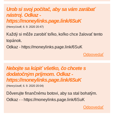
Urob si svoj počítač, aby sa vám zarábať
nástroj. Odkaz -
https://moneylinks.page.link/6SuK
(
HenryUself
,
6. 9. 2020
20:47
)
Každý si môže zarobiť toľko, koľko chce žalovať tento
topánok.
Odkaz - https://moneylinks.page.link/6SuK
Odpovedať
Nebojte sa kúpiť všetko, čo chcete s
dodatočným príjmom. Odkaz -
https://moneylinks.page.link/6SuK
(
HenryUself
,
6. 9. 2020
20:04
)
Dôverujte finančnému botovi, aby sa stal bohatým.
Odkaz - - https://moneylinks.page.link/6SuK
Odpovedať