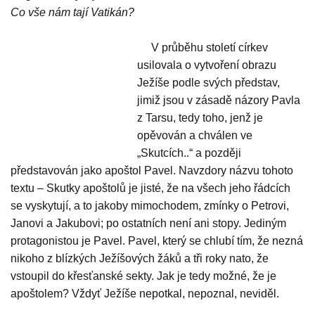
Co vše nám tají Vatikán?
V průběhu století církev
usilovala o vytvoření obrazu
Ježíše podle svých představ,
jimiž jsou v zásadě názory Pavla
z Tarsu, tedy toho, jenž je
opěvován a chválen ve
„Skutcích..“ a později
představován jako apoštol Pavel. Navzdory názvu tohoto
textu – Skutky apoštolů je jisté, že na všech jeho řádcích
se vyskytují, a to jakoby mimochodem, zmínky o Petrovi,
Janovi a Jakubovi; po ostatních není ani stopy. Jediným
protagonistou je Pavel. Pavel, který se chlubí tím, že nezná
nikoho z blízkých Ježíšových žáků a tři roky nato, že
vstoupil do křesťanské sekty. Jak je tedy možné, že je
apoštolem? Vždyť Ježíše nepotkal, nepoznal, neviděl.