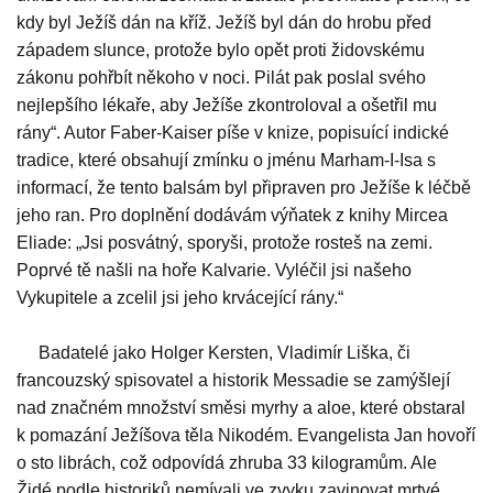
kdy byl Ježíš dán na kříž. Ježíš byl dán do hrobu před
západem slunce, protože bylo opět proti židovskému
zákonu pohřbít někoho v noci. Pilát pak poslal svého
nejlepšího lékaře, aby Ježíše zkontroloval a ošetřil mu
rány“. Autor Faber-Kaiser píše v knize, popisuící indické
tradice, které obsahují zmínku o jménu Marham-I-Isa s
informací, že tento balsám byl připraven pro Ježíše k léčbě
jeho ran. Pro doplnění dodávám výňatek z knihy Mircea
Eliade: „Jsi posvátný, sporyši, protože rosteš na zemi.
Poprvé tě našli na hoře Kalvarie. Vyléčil jsi našeho
Vykupitele a zcelil jsi jeho krvácející rány.“
Badatelé jako Holger Kersten, Vladimír Liška, či
francouzský spisovatel a historik Messadie se zamýšlejí
nad značném množství směsi myrhy a aloe, které obstaral
k pomazání Ježíšova těla Nikodém. Evangelista Jan hovoří
o sto librách, což odpovídá zhruba 33 kilogramům. Ale
Židé podle historiků nemívali ve zvyku zavinovat mrtvé