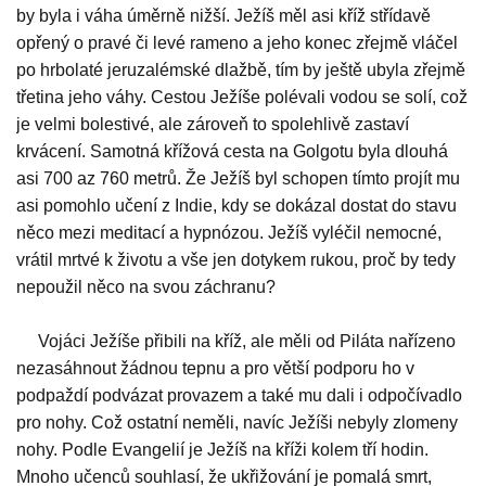
by byla i váha úměrně nižší. Ježíš měl asi kříž střídavě
opřený o pravé či levé rameno a jeho konec zřejmě vláčel
po hrbolaté jeruzalémské dlažbě, tím by ještě ubyla zřejmě
třetina jeho váhy. Cestou Ježíše polévali vodou se solí, což
je velmi bolestivé, ale zároveň to spolehlivě zastaví
krvácení. Samotná křížová cesta na Golgotu byla dlouhá
asi 700 az 760 metrů. Že Ježíš byl schopen tímto projít mu
asi pomohlo učení z Indie, kdy se dokázal dostat do stavu
něco mezi meditací a hypnózou. Ježíš vyléčil nemocné,
vrátil mrtvé k životu a vše jen dotykem rukou, proč by tedy
nepoužil něco na svou záchranu?
Vojáci Ježíše přibili na kříž, ale měli od Piláta nařízeno
nezasáhnout žádnou tepnu a pro větší podporu ho v
podpaždí podvázat provazem a také mu dali i odpočívadlo
pro nohy. Což ostatní neměli, navíc Ježíši nebyly zlomeny
nohy. Podle Evangelií je Ježíš na kříži kolem tří hodin.
Mnoho učenců souhlasí, že ukřižování je pomalá smrt,