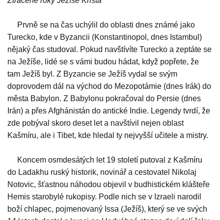
Ztracené roky Ježíše Krista
Prvně se na čas uchýlil do oblasti dnes známé jako
Turecko, kde v Byzancii (Konstantinopol, dnes Istambul)
nějaký čas studoval. Pokud navštívíte Turecko a zeptáte se
na Ježíše, lidé se s vámi budou hádat, když popřete, že
tam Ježíš byl. Z Byzancie se Ježíš vydal se svým
doprovodem dál na východ do Mezopotámie (dnes Irák) do
města Babylon. Z Babylonu pokračoval do Persie (dnes
Irán) a přes Afghánistán do antické Indie. Legendy tvrdí, že
zde pobýval skoro deset let a navštívil nejen oblast
Kašmíru, ale i Tibet, kde hledal ty nejvyšší učitele a mistry.
Koncem osmdesátých let 19 století putoval z Kašmíru
do Ladakhu ruský historik, novinář a cestovatel Nikolaj
Notovic, šťastnou náhodou objevil v budhistickém klášteře
Hemis starobylé rukopisy. Podle nich se v Izraeli narodil
boží chlapec, pojmenovaný Issa (Ježíš), který se ve svých