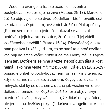
Všechna evangelia líčí, že učedníci nevěřili a
pochybovali, že Ježíš je na živu (Matouš 28:17). Marek líčí
Ježíše objevujícího se dvou učedníkům, kteří nevěřili, což
se událo tesně před tím, než z nich Ježíš udělal apoštoly.
„Potom sedícím spolu jedenácti ukázal se a trestal
nedůvěru jejich a tvrdost srdce, že těm, kteří jej viděli
vzkříšeného, nevěřili “ (Marek 16:14). Přesvědčivý důkaz
nám podává Lukáš: „I jdi jim, co se strašíte a proč myšlení
vstupují na srdce vaše? Vizte ruce mé i nohy mé, já zajisté
jsem ten. Dotýkejte se mne a vizte; neboť duch těla a kosti
nemá, jako mne vidíte míti “(24:38-39). Dále Jan (20:26-29)
popisuje příběh o pochybovačném Tomáši, který uvěří, až
když si sáhne na Ježíšova zranění. Kdyby Ježíš vstal z
mrtvých, stal by se duchem a ducha jak všichni víme, se
dotknout nemůžeme. Když se Ježíš znovu objevil svým
učedníkům, vše jim vysvětlil a i to, že Jidáš nebyl zrádce,
ale jednal na Ježíšův pokyn (Jidášovo evangelium). V tuto