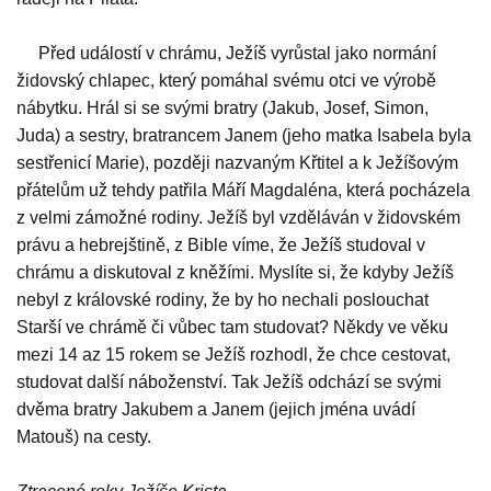
Před událostí v chrámu, Ježíš vyrůstal jako normání
židovský chlapec, který pomáhal svému otci ve výrobě
nábytku. Hrál si se svými bratry (Jakub, Josef, Simon,
Juda) a sestry, bratrancem Janem (jeho matka Isabela byla
sestřenicí Marie), později nazvaným Křtitel a k Ježíšovým
přátelům už tehdy patřila Máří Magdaléna, která pocházela
z velmi zámožné rodiny. Ježíš byl vzděláván v židovském
právu a hebrejštině, z Bible víme, že Ježíš studoval v
chrámu a diskutoval z kněžími. Myslíte si, že kdyby Ježíš
nebyl z královské rodiny, že by ho nechali poslouchat
Starší ve chrámě či vůbec tam studovat? Někdy ve věku
mezi 14 az 15 rokem se Ježíš rozhodl, že chce cestovat,
studovat další náboženství. Tak Ježíš odchází se svými
dvěma bratry Jakubem a Janem (jejich jména uvádí
Matouš) na cesty.