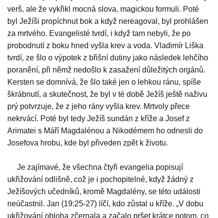
verš, ale že vykřikl mocná slova, magickou formuli. Poté
byl Ježíši propíchnut bok a když nereagoval, byl prohlášen
za mrtvého. Evangelisté tvrdí, i když tam nebyli, že po
probodnutí z boku hned vyšla krev a voda. Vladimír Liška
tvrdí, ze šlo o výpotek z břišní dutiny jako následek lehčího
poranění, při němž nedošlo k zasažení důležitých orgánů.
Kersten se domnívá, že šlo také jen o lehkou ránu, spíše
škrábnutí, a skutečnost, že byl v té době Ježíš ještě naživu
prý potvrzuje, že z jeho rány vyšla krev. Mrtvoly přece
nekrvácí. Poté byl tedy Ježíš sundán z kříže a Josef z
Arimatei s Máří Magdalénou a Nikodémem ho odnesli do
Josefova hrobu, kde byl přiveden zpět k životu.
Je zajímavé, že všechna čtyři evangelia popisují
ukřižování odlišně, což je i pochopitelné, když žádný z
Ježíšových učedníků, kromě Magdalény, se této události
neúčastnil. Jan (19:25-27) líčí, kdo zůstal u kříže. „V dobu
ukřižování obloha zčernala a začalo pršet krátce potom, co