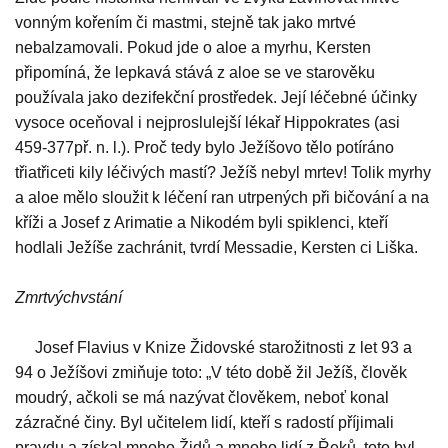
vonným kořením či mastmi, stejně tak jako mrtvé
nebalzamovali. Pokud jde o aloe a myrhu, Kersten
připomíná, že lepkavá stává z aloe se ve starověku
používala jako dezifekční prostředek. Její léčebné účinky
vysoce oceňoval i nejproslulejší lékař Hippokrates (asi
459-377př. n. l.). Proč tedy bylo Ježíšovo tělo potíráno
třiatřiceti kily léčivých mastí? Ježíš nebyl mrtev! Tolik myrhy
a aloe mělo sloužit k léčení ran utrpených při bičování a na
kříži a Josef z Arimatie a Nikodém byli spiklenci, kteří
hodlali Ježíše zachránit, tvrdí Messadie, Kersten ci Liška.
Zmrtvýchvstání
Josef Flavius v Knize Židovské starožitnosti z let 93 a
94 o Ježíšovi zmiňuje toto: „V této době žil Ježíš, člověk
moudrý, ačkoli se má nazývat člověkem, neboť konal
zázračné činy. Byl učitelem lidí, kteří s radostí příjimali
pravdu a získal mnoho Židů a mnoho lidí z Řeků, toto byl