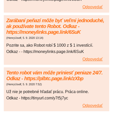
Odpovedať
Zarábaní peňazí môže byť veľmi jednoduché,
ak používate tento Robot. Odkaz -
https://moneylinks.page.link/6SuK
(
HenryUself
,
5. 9. 2020
13:14
)
Pozrite sa, ako Robot robí $ 1000 z $ 1 investícií.
Odkaz - - https://moneylinks.page.link/6SuK
Odpovedať
Tento robot vám môže priniesť peniaze 24/7.
Odkaz - https://plbtc.page.link/zXbp
(
HenryUself
,
5. 9. 2020
7:52
)
Už nie je potrebné hľadať prácu. Práca online.
Odkaz - https://tinyurl.com/y7t5j7yc
Odpovedať