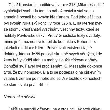
Císař Konstantin nadiktoval v roce 313 „Milánský edikt“
vyhlašující svobodu tomuto náboženství a stal se na
smrtelné posteli bojovným křesťanem. Pod jeho záštitou
byl svolán Nikajský koncil v roce 325 n. l., na kterém byly
ze stromu křesťanství vystříhány všechny texty, které se
nelíbily Pavlovské církvi. Proč? Gnostické texty uváděly,
mimo jiné, možnost vstoupit do kontaktu s Bohem bez
jakékoli meditace Kléru. Potvrzovali existenci tajné
doktríny, kterou Ježíš poskytl skupině svých věrných, kde
ženy hrály vůdčí úlohu a mohly sloužit církevní obřady.
Bohužel sv. Pavel byl proti ženám, G. Messadie dokonce
tvrdí, že byl homosexuál a to se podepsalo na církevním
vztahu k ženám po mnoho století. A v těchto okolnostech
se sformovala první Bible.
Narození a dětství
Ježíš se narodil v červnu ne v prosinci, jak tvrdí církev.