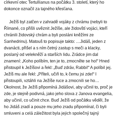
církevní otec Tertullianus na počátku 3. století, který ho
dokonce označil za tajného křesťana.
Ježíš byl zatčen v zahradě vojáky z chrámu (nebyli to
Římané, co přišli uvěznit Ježíše, ale židovští vojáci, kteří
chránili židovský chrám a byli posláni kněžími ze
Sanhedrinu). Matouš to popisuje takto: …Jidáš, jeden z
dvanácti, přišel a s ním četný zastup s meči a klacky,
poslaný od velekněží a starších lidu. Zrádce jim dal
znamení: „Koho políbím, ten je to, zmocněte se ho!“ Hned
přistoupil k Ježíšovi a řekl: „Buď zdráv, Rabbi!“ A políbil jej.
Ježíš mu ale řekl: „Příteli, učiň to, k čemu jsi zde!“ I
přistoupili, vztáhli na Ježíše ruce a zmocnili se ho…
Okolnost, že Ježíš připomíná Jidášovi, aby učinil to, proč je
zde, je stejně podivná, jako jeho slova z Janova evangelia,
aby učinil, co učinit chce. Buď Ježíš od počátku věděl, že
ho Jidáš zradí a pouze mu jeho zradu připomínal, či byli
smluveni a celá záležitost byla jejich společný tajný