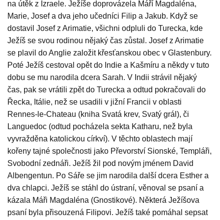
na útěk z Izraele. Ježíše doprovázela Máří Magdaléna,
Marie, Josef a dva jeho učedníci Filip a Jakub. Když se
dostavil Josef z Arimatie, všichni odpluli do Turecka, kde
Ježíš se svou rodinou nějaký čas zůstal. Josef z Arimatie
se plavil do Anglie založit křesťanskou obec v Glastenbury.
Poté Ježíš cestoval opět do Indie a Kašmíru a někdy v tuto
dobu se mu narodila dcera Sarah. V Indii strávil nějaký
čas, pak se vrátili zpět do Turecka a odtud pokračovali do
Řecka, Itálie, než se usadili v jižní Francii v oblasti
Rennes-le-Chateau (kniha Svatá krev, Svatý grál), či
Languedoc (odtud pocházela sekta Katharu, než byla
vyvražděna katolickou církví). V těchto oblastech mají
kořeny tajné společnosti jako Převorství Sionské, Templáři,
Svobodní zednáři. Ježíš žil pod novým jménem David
Albengentun. Po Sáře se jim narodila další dcera Esther a
dva chlapci. Ježíš se stáhl do ústraní, věnoval se psaní a
kázala Máři Magdaléna (Gnostikové). Některá Ježíšova
psaní byla přisouzená Filipovi. Ježíš také pomáhal sepsat