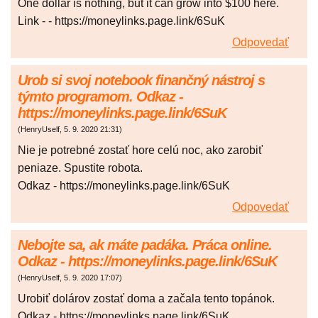
One dollar is nothing, but it can grow into $100 here.
Link - - https://moneylinks.page.link/6SuK
Odpovedať
Urob si svoj notebook finančný nástroj s
týmto programom. Odkaz -
https://moneylinks.page.link/6SuK
(
HenryUself
,
5. 9. 2020
21:31
)
Nie je potrebné zostať hore celú noc, ako zarobiť
peniaze. Spustite robota.
Odkaz - https://moneylinks.page.link/6SuK
Odpovedať
Nebojte sa, ak máte padáka. Práca online.
Odkaz - https://moneylinks.page.link/6SuK
(
HenryUself
,
5. 9. 2020
17:07
)
Urobiť dolárov zostať doma a začala tento topánok.
Odkaz - https://moneylinks.page.link/6SuK