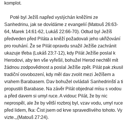
komplot.
Poté byl Ježíš napřed vyslýchán kněžími ze
Sanhedrinu, jak se dovídáme z evangelií (Matouš 26:63-
64, Marek 14:61-62, Lukáš 22:66-70). Odtud byl Ježíš
předveden před Piláta a kněží požadovali jeho ukřižování
pro rouhání. Že se Pilát opravdu snažil Ježíše zachránit
ukazuje třeba (Lukáš 23:7-12), kdy Pilát Ježíše poslal k
Herodovi, aby ten vše vyřešil, bohužel Herod nechtěl mít
žádnou zodpovědnost a poslal Ježíše zpět. Pilát pak zkusil
tradiční osvobození, kdy měl dav zvolit mezi Ježíšem a
vrahem Barabasem. Dav bohužel ovládali Sanhedrinští a ti
propustili Barabase. Na závěr Pilát objednal mísu s vodou
a před davem si umyl ruce. A vidouc Pilát, že by nic
neprospěl, ale že by větší rozbroj byl, vzav vodu, umyl ruce
před lidem, řka: Čist jsem od krve spravedlivého tohoto. Vy
vizte.,,(Matouš 27:24).