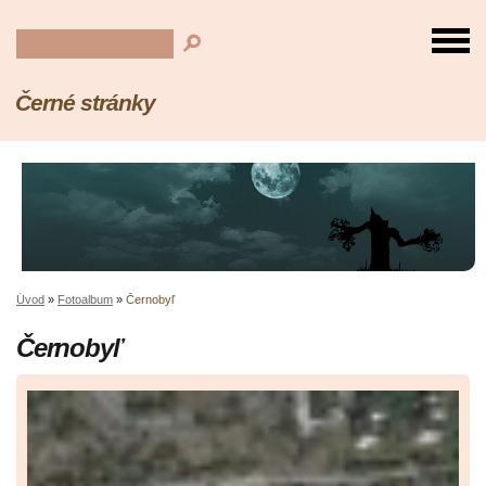
Černé stránky
Úvod
»
Fotoalbum
»
Černobyľ
Černobyľ